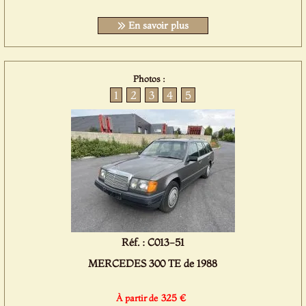
En savoir plus
Photos :
1
2
3
4
5
Réf. : C013-51
MERCEDES 300 TE de 1988
325 €
À partir de