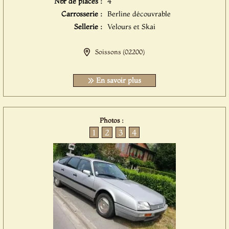
Nbr de places :
4
Carrosserie :
Berline découvrable
Sellerie :
Velours et Skai
Soissons (02200)
En savoir plus
Photos :
1
2
3
4