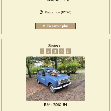
Sellerie :
Tissu
Bouranton (10270)
En savoir plus
Photos :
1
2
3
4
5
Réf. : B010-54