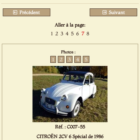
Précédent
Suivant
Aller à la page:
1
2
3
4
5
6
7
8
Photos :
1
2
3
4
5
Réf. : C007-55
CITROËN 2CV 6 Spécial de 1986