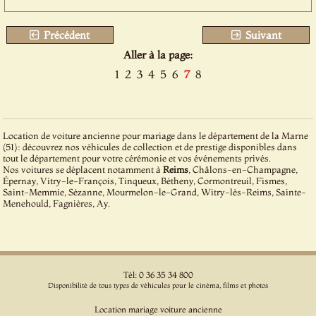
Précédent
Suivant
Aller à la page:
1
2
3
4
5
6
7
8
Location de voiture ancienne pour mariage dans le département de la Marne
(51): découvrez nos véhicules de collection et de prestige disponibles dans
tout le département pour votre cérémonie et vos événements privés.
Nos voitures se déplacent notamment à
Reims
, Châlons-en-Champagne,
Épernay, Vitry-le-François, Tinqueux, Bétheny, Cormontreuil, Fismes,
Saint-Memmie, Sézanne, Mourmelon-le-Grand, Witry-lès-Reims, Sainte-
Menehould, Fagnières, Ay.
Tél: 0 36 35 34 800
Disponibilité de tous types de véhicules pour le cinéma, films et photos
Location mariage voiture ancienne