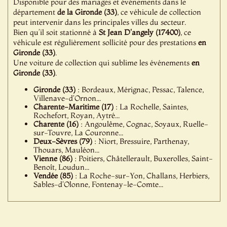
Disponible pour des mariages et événements dans le
département
de la Gironde (33)
, ce véhicule de collection
peut intervenir dans les principales villes du secteur.
Bien qu’il soit stationné à
St Jean D'angely (17400)
, ce
véhicule est régulièrement sollicité pour des prestations
en
Gironde (33)
.
Une voiture de collection qui sublime les événements
en
Gironde (33)
.
Gironde (33)
: Bordeaux, Mérignac, Pessac, Talence,
Villenave-d'Ornon...
Charente-Maritime (17)
: La Rochelle, Saintes,
Rochefort, Royan, Aytré...
Charente (16)
: Angoulême, Cognac, Soyaux, Ruelle-
sur-Touvre, La Couronne...
Deux-Sèvres (79)
: Niort, Bressuire, Parthenay,
Thouars, Mauléon...
Vienne (86)
: Poitiers, Châtellerault, Buxerolles, Saint-
Benoît, Loudun...
Vendée (85)
: La Roche-sur-Yon, Challans, Herbiers,
Sables-d'Olonne, Fontenay-le-Comte...