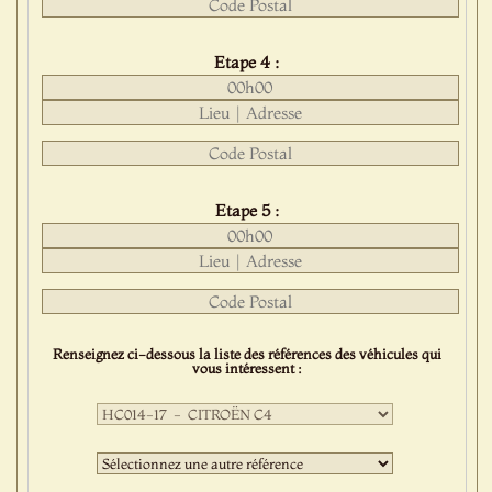
Etape 4 :
Etape 5 :
Renseignez ci-dessous la liste des références des véhicules qui
vous intéressent :
Première
sélection
:
Deuxième
sélection