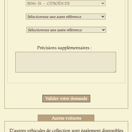
Première
sélection
:
Deuxième
sélection
:
Troisième
sélection
:
Précisions supplémentaires :
Protect
Valider votre demande
Autres voitures
D'autres véhicules de collection sont également disponibles