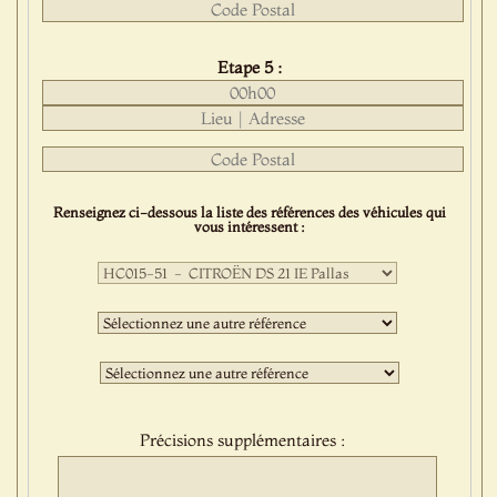
Etape 5 :
Renseignez ci-dessous la liste des références des véhicules qui
vous intéressent :
Première
sélection
:
Deuxième
sélection
:
Troisième
sélection
:
Précisions supplémentaires :