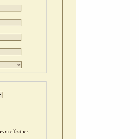
Jour
Mois
Année
evra effectuer.