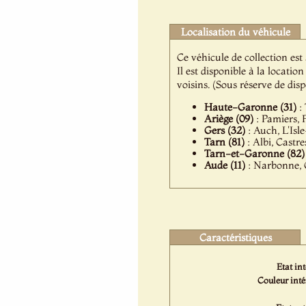
Localisation du véhicule
Ce véhicule de collection est
Il est disponible à la locat
voisins. (Sous réserve de dis
Haute-Garonne (31)
: 
Ariège (09)
: Pamiers, F
Gers (32)
: Auch, L'Isl
Tarn (81)
: Albi, Castre
Tarn-et-Garonne (82)
Aude (11)
: Narbonne, 
Caractéristiques
Etat int
Couleur inté