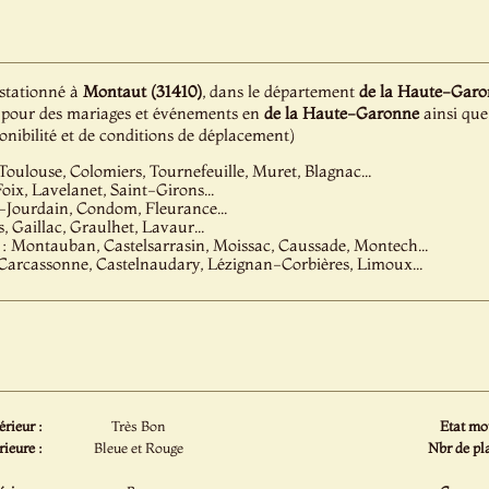
 stationné à
Montaut (31410)
, dans le département
de la Haute-Garo
ion pour des mariages et événements en
de la Haute-Garonne
ainsi qu
ponibilité et de conditions de déplacement)
Toulouse, Colomiers, Tournefeuille, Muret, Blagnac...
oix, Lavelanet, Saint-Girons...
e-Jourdain, Condom, Fleurance...
s, Gaillac, Graulhet, Lavaur...
: Montauban, Castelsarrasin, Moissac, Caussade, Montech...
Carcassonne, Castelnaudary, Lézignan-Corbières, Limoux...
érieur :
Très Bon
Etat mot
rieure :
Bleue et Rouge
Nbr de pla