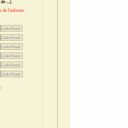
 ....).
 de l'adresse.
: