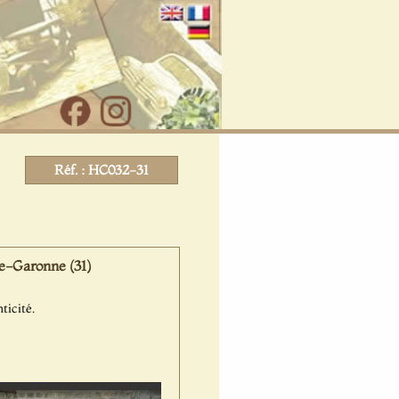
Réf. : HC032-31
e-Garonne (31)
ticité.