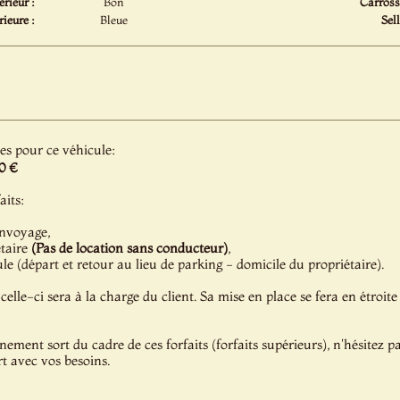
érieur :
Bon
Carrosse
ieure :
Bleue
Sell
les pour ce véhicule:
0 €
aits:
onvoyage,
étaire
(Pas de location sans conducteur)
,
e (départ et retour au lieu de parking - domicile du propriétaire).
celle-ci sera à la charge du client. Sa mise en place se fera en étroite
énement sort du cadre de ces forfaits (forfaits supérieurs), n'hésitez 
t avec vos besoins.