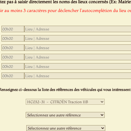
tez pas à saisir directement les noms des lieux concernés (Ex: Mairie de
sir au moins 3 caractères pour déclencher l'autocomplétion du lieu ou
Renseignez ci-dessous la liste des références des véhicules qui vous intéressent 
Première
sélection
:
Deuxième
sélection
:
Troisième