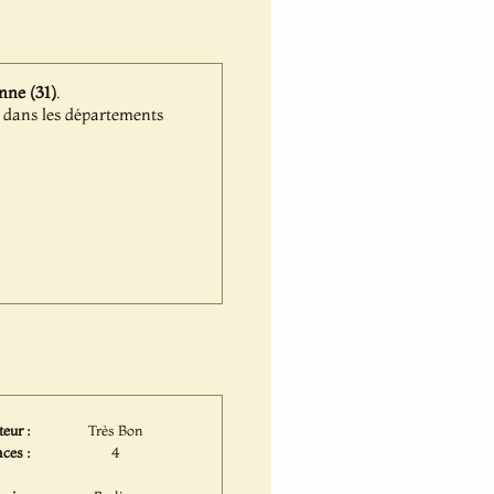
nne (31)
.
e dans les départements
eur :
Très Bon
ces :
4