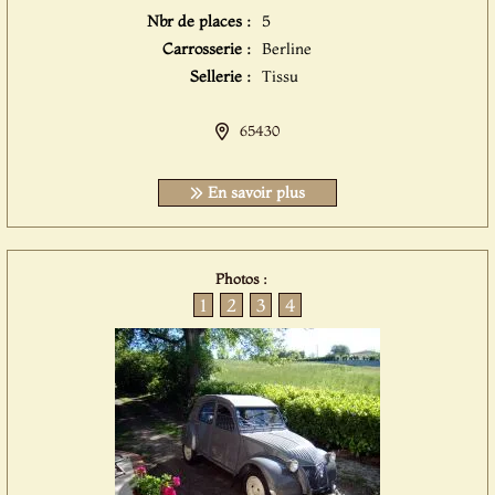
Nbr de places :
5
Carrosserie :
Berline
Sellerie :
Tissu
65430
En savoir plus
Photos :
1
2
3
4