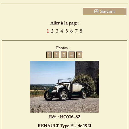
Suivant
Aller à la page:
1
2
3
4
5
6
7
8
Photos :
1
2
3
4
5
Réf. : HC006-82
RENAULT Type EU de 1921