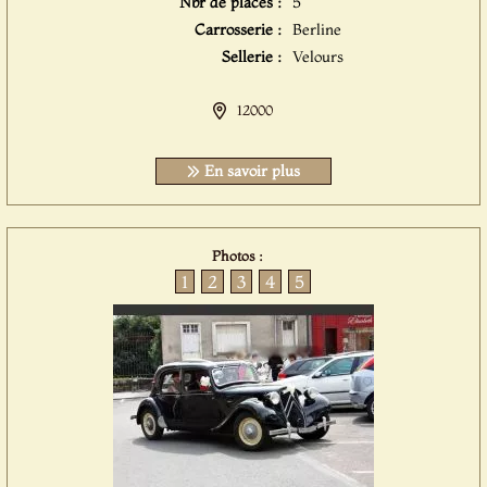
Nbr de places :
5
Carrosserie :
Berline
Sellerie :
Velours
12000
En savoir plus
Photos :
1
2
3
4
5