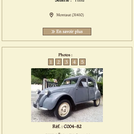
Sellerie :
Tissu
Montaut (31410)
En savoir plus
Photos :
1
2
3
4
5
Réf. : C004-82