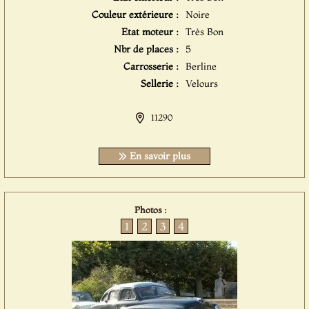
Couleur extérieure :
Noire
Etat moteur :
Très Bon
Nbr de places :
5
Carrosserie :
Berline
Sellerie :
Velours
11290
En savoir plus
Photos :
1
2
3
4