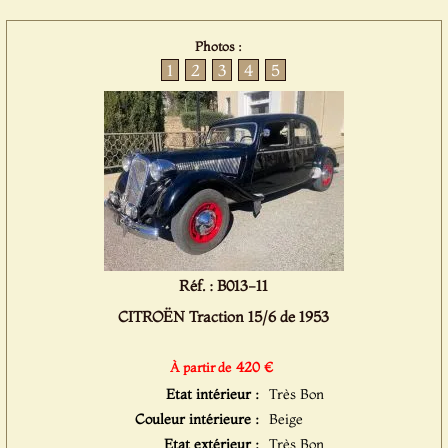
Photos :
1
2
3
4
5
Réf. : B013-11
CITROËN Traction 15/6 de 1953
420 €
À partir de
Etat intérieur :
Très Bon
Couleur intérieure :
Beige
Etat extérieur :
Très Bon