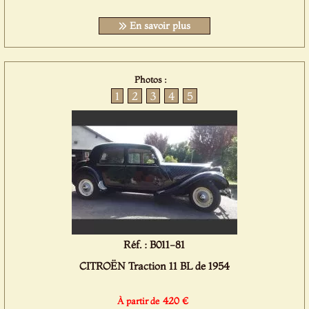
En savoir plus
Photos :
1
2
3
4
5
Réf. : B011-81
CITROËN Traction 11 BL de 1954
420 €
À partir de