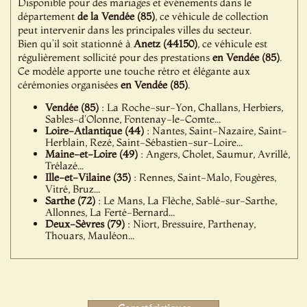
Disponible pour des mariages et événements dans le
département
de la Vendée (85)
, ce véhicule de collection
peut intervenir dans les principales villes du secteur.
Bien qu’il soit stationné à
Anetz (44150)
, ce véhicule est
régulièrement sollicité pour des prestations
en Vendée (85)
.
Ce modèle apporte une touche rétro et élégante aux
cérémonies organisées
en Vendée (85)
.
Vendée (85)
: La Roche-sur-Yon, Challans, Herbiers,
Sables-d'Olonne, Fontenay-le-Comte...
Loire-Atlantique (44)
: Nantes, Saint-Nazaire, Saint-
Herblain, Rezé, Saint-Sébastien-sur-Loire...
Maine-et-Loire (49)
: Angers, Cholet, Saumur, Avrillé,
Trélazé...
Ille-et-Vilaine (35)
: Rennes, Saint-Malo, Fougères,
Vitré, Bruz...
Sarthe (72)
: Le Mans, La Flèche, Sablé-sur-Sarthe,
Allonnes, La Ferté-Bernard...
Deux-Sèvres (79)
: Niort, Bressuire, Parthenay,
Thouars, Mauléon...