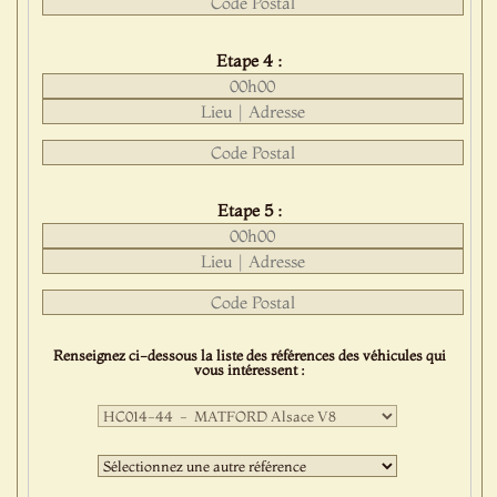
Etape 4 :
Etape 5 :
Renseignez ci-dessous la liste des références des véhicules qui
vous intéressent :
Première
sélection
:
Deuxième
sélection