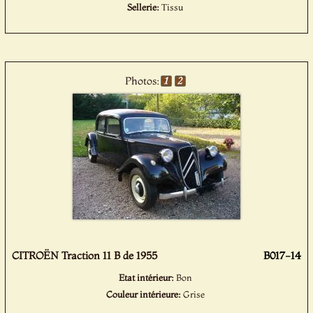
Sellerie:
Tissu
Photos:
CITROËN Traction 11 B de 1955
B017-14
Etat intérieur:
Bon
Couleur intérieure:
Grise