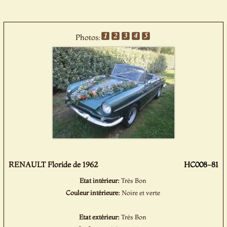
Photos:
RENAULT Floride de 1962
HC008-81
Etat intérieur:
Très Bon
Couleur intérieure:
Noire et verte
Etat extérieur:
Très Bon