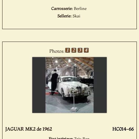
Carrosserie:
Berline
Sellerie:
Skai
Photos:
JAGUAR MK2 de 1962
HC014-66
Etat intérieur:
Très Bon