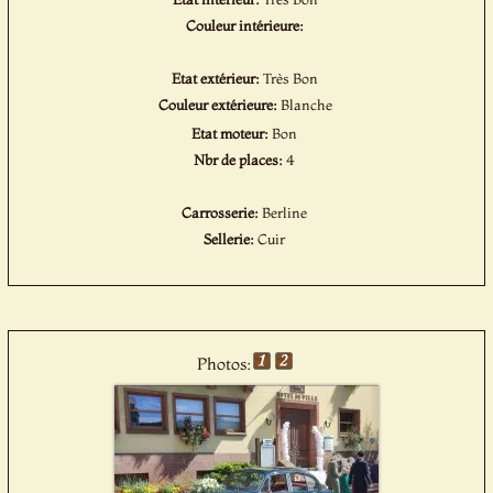
Couleur intérieure:
Etat extérieur:
Très Bon
Couleur extérieure:
Blanche
Etat moteur:
Bon
Nbr de places:
4
Carrosserie:
Berline
Sellerie:
Cuir
Photos: