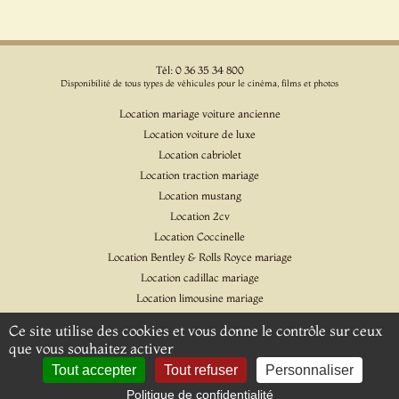
Tél: 0 36 35 34 800
Disponibilité de tous types de véhicules pour le cinéma, films et photos
Location mariage voiture ancienne
Location voiture de luxe
Location cabriolet
Location traction mariage
Location mustang
Location 2cv
Location Coccinelle
Location Bentley & Rolls Royce mariage
Location cadillac mariage
Location limousine mariage
Location voiture pour cinéma et l'événementiel
Ce site utilise des cookies et vous donne le contrôle sur ceux
Location Citroen DS
que vous souhaitez activer
Location Jaguar & Daimler
Tout accepter
Tout refuser
Personnaliser
Politique de confidentialité