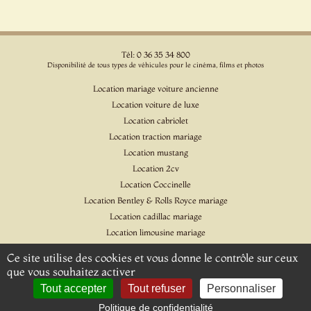
Tél: 0 36 35 34 800
Disponibilité de tous types de véhicules pour le cinéma, films et photos
Location mariage voiture ancienne
Location voiture de luxe
Location cabriolet
Location traction mariage
Location mustang
Location 2cv
Location Coccinelle
Location Bentley & Rolls Royce mariage
Location cadillac mariage
Location limousine mariage
Location voiture pour cinéma et l'événementiel
Ce site utilise des cookies et vous donne le contrôle sur ceux
Location Citroen DS
que vous souhaitez activer
Location Jaguar & Daimler
Tout accepter
Tout refuser
Personnaliser
Politique de confidentialité