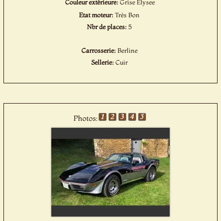
Couleur extérieure:
Grise Elysee
Etat moteur:
Très Bon
Nbr de places:
5
Carrosserie:
Berline
Sellerie:
Cuir
Photos: