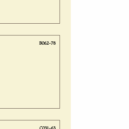
B062-78
C031-63