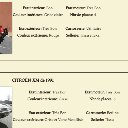
Etat intérieur:
Bon
Etat moteur:
Très Bon
Couleur intérieure:
Grise claire
Nbr de places:
4
Etat extérieur:
Très Bon
Carrosserie:
Utilitaire
Couleur extérieure:
Rouge
Sellerie:
Tissu et Skai
CITROËN XM de 1991
Etat intérieur:
Très Bon
Etat moteur:
Très Bon
Couleur intérieure:
Grise
Nbr de places:
5
Etat extérieur:
Très Bon
Carrosserie:
Berline
Couleur extérieure:
Grise et Verte Metallisé
Sellerie:
Tissu