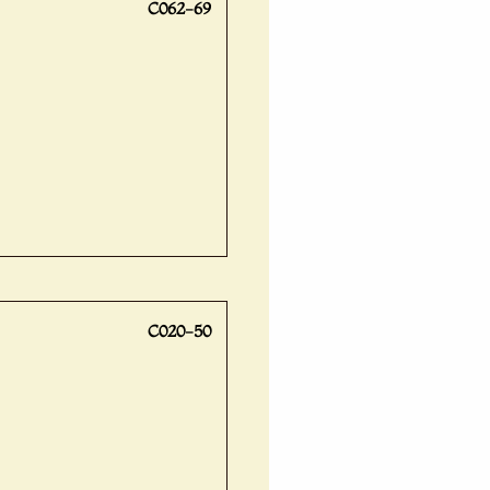
C062-69
C020-50