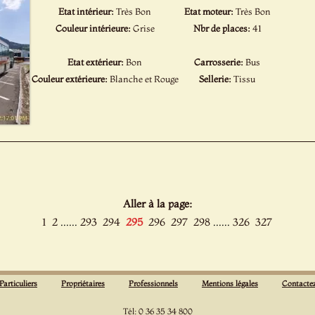
Etat intérieur:
Très Bon
Etat moteur:
Très Bon
Couleur intérieure:
Grise
Nbr de places:
41
Etat extérieur:
Bon
Carrosserie:
Bus
Couleur extérieure:
Blanche et Rouge
Sellerie:
Tissu
Aller à la page:
......
......
1
2
293
294
295
296
297
298
326
327
Particuliers
Propriétaires
Professionnels
Mentions légales
Contacte
Tél: 0 36 35 34 800