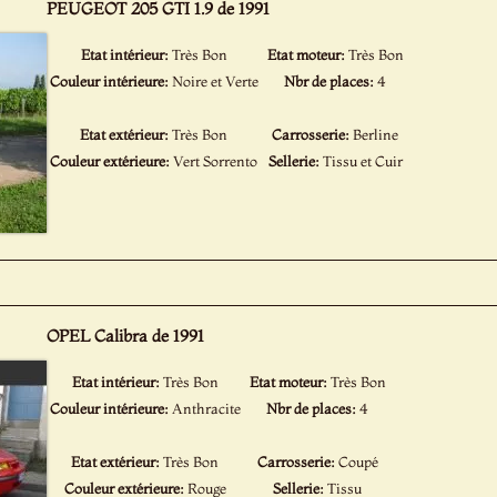
PEUGEOT 205 GTI 1.9 de 1991
Etat intérieur:
Très Bon
Etat moteur:
Très Bon
Couleur intérieure:
Noire et Verte
Nbr de places:
4
Etat extérieur:
Très Bon
Carrosserie:
Berline
Couleur extérieure:
Vert Sorrento
Sellerie:
Tissu et Cuir
OPEL Calibra de 1991
Etat intérieur:
Très Bon
Etat moteur:
Très Bon
Couleur intérieure:
Anthracite
Nbr de places:
4
Etat extérieur:
Très Bon
Carrosserie:
Coupé
Couleur extérieure:
Rouge
Sellerie:
Tissu