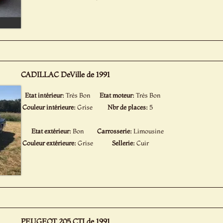
CADILLAC DeVille de 1991
Etat intérieur:
Très Bon
Etat moteur:
Très Bon
Couleur intérieure:
Grise
Nbr de places:
5
Etat extérieur:
Bon
Carrosserie:
Limousine
Couleur extérieure:
Grise
Sellerie:
Cuir
PEUGEOT 205 CTI de 1991