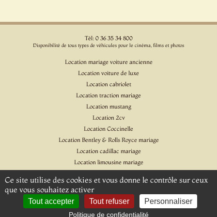
Tél: 0 36 35 34 800
Disponibilité de tous types de véhicules pour le cinéma, films et photos
Location mariage voiture ancienne
Location voiture de luxe
Location cabriolet
Location traction mariage
Location mustang
Location 2cv
Location Coccinelle
Location Bentley & Rolls Royce mariage
Location cadillac mariage
Location limousine mariage
Location voiture pour cinéma et l'événementiel
Ce site utilise des cookies et vous donne le contrôle sur ceux
Location Citroen DS
que vous souhaitez activer
Location Jaguar & Daimler
Tout accepter
Tout refuser
Personnaliser
Politique de confidentialité