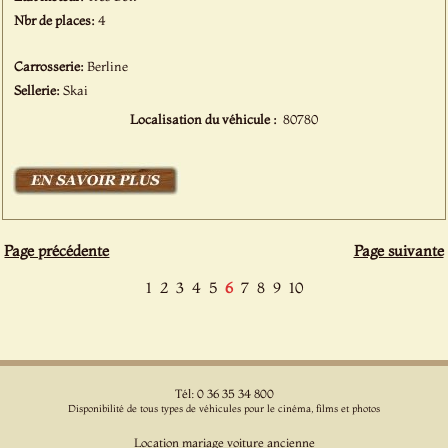
Nbr de places:
4
Carrosserie:
Berline
Sellerie:
Skai
Localisation du véhicule :
80780
Page précédente
Page suivante
1
2
3
4
5
6
7
8
9
10
Tél: 0 36 35 34 800
Disponibilité de tous types de véhicules pour le cinéma, films et photos
Location mariage voiture ancienne