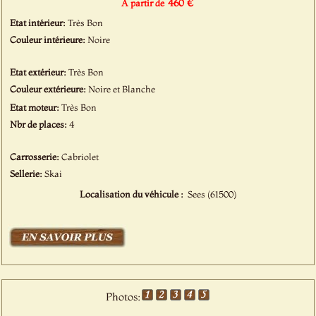
460 €
À partir de
Etat intérieur:
Très Bon
Couleur intérieure:
Noire
Etat extérieur:
Très Bon
Couleur extérieure:
Noire et Blanche
Etat moteur:
Très Bon
Nbr de places:
4
Carrosserie:
Cabriolet
Sellerie:
Skai
Localisation du véhicule :
Sees (61500)
Photos: