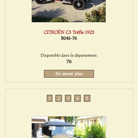
CITROËN C3 Trèfle 1923
B041-76
Disponible dans le département:
76
En savoir plus
1
2
3
4
5