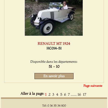
RENAULT MT 1924
HC014-51
Disponible dans les départements:
51 - 10
En savoir plus
Page suivante
Aller à la page:
......
1
2
3
4
5
6
7
16
17
Tél: 0 36 35 34 800