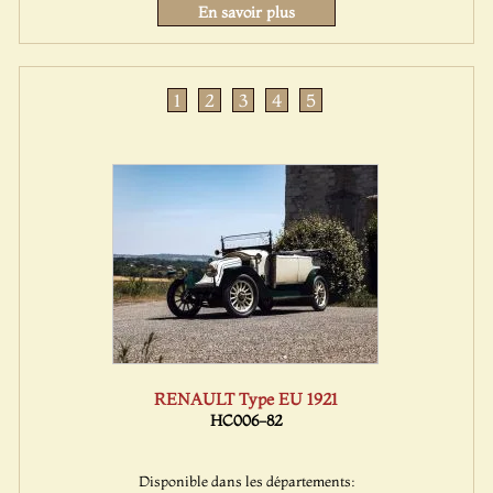
En savoir plus
1
2
3
4
5
RENAULT Type EU 1921
HC006-82
Disponible dans les départements: