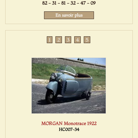
82 - 31 - 81 - 32 - 47 - 09
En savoir plus
1
2
3
4
5
MORGAN Monotrace 1922
HC007-34