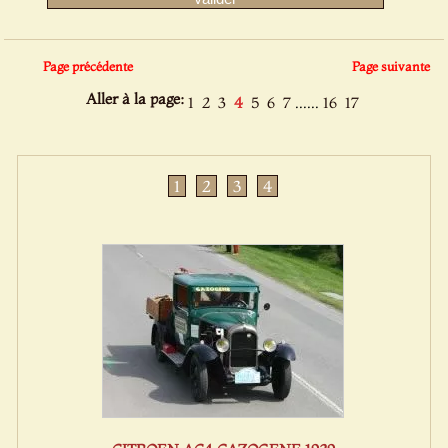
Page précédente
Page suivante
Aller à la page:
......
1
2
3
4
5
6
7
16
17
1
2
3
4