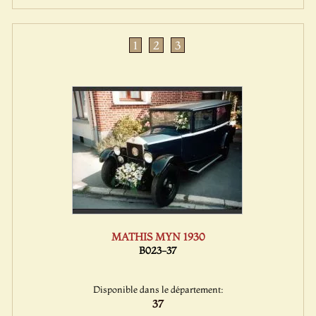
1
2
3
MATHIS MYN 1930
B023-37
Disponible dans le département:
37