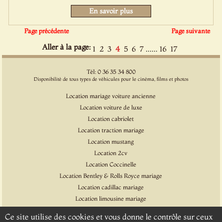
En savoir plus
Page précédente
Page suivante
Aller à la page:
......
1
2
3
4
5
6
7
16
17
Tél: 0 36 35 34 800
Disponibilité de tous types de véhicules pour le cinéma, films et photos
Location mariage voiture ancienne
Location voiture de luxe
Location cabriolet
Location traction mariage
Location mustang
Location 2cv
Location Coccinelle
Location Bentley & Rolls Royce mariage
Location cadillac mariage
Location limousine mariage
Location voiture pour cinéma et l'événementiel
Ce site utilise des cookies et vous donne le contrôle sur ceux
Location Citroen DS