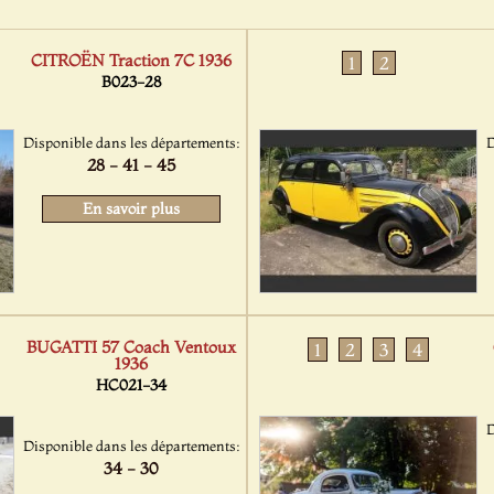
CITROËN Traction 7C 1936
1
2
B023-28
Disponible dans les départements:
D
28 - 41 - 45
En savoir plus
BUGATTI 57 Coach Ventoux
1
2
3
4
1936
HC021-34
D
Disponible dans les départements:
34 - 30