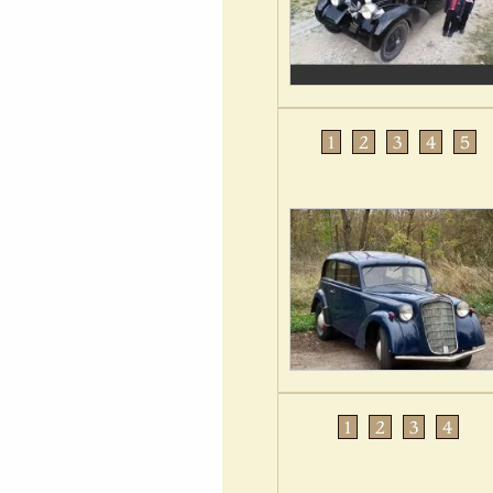
1
2
3
4
5
1
2
3
4