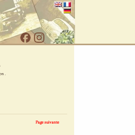
s
on .
Page suivante