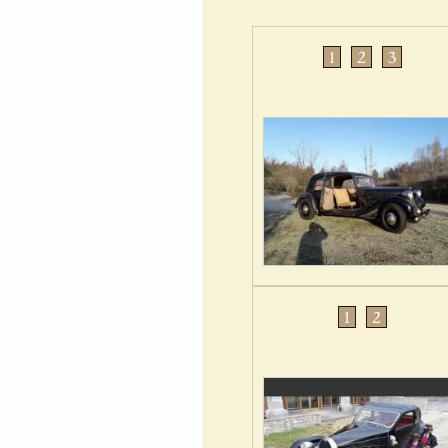
1
2
3
1
2