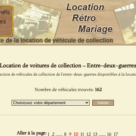
Location de voitures de collection – Entre-deux-guerre
ection de véhicules de collection de l’entre-deux-guerres disponibles à la locati
Nombre de véhicules trouvés:
162
Aller à la page:
......
......
1
2
8
9
10
11
12
13
16
17