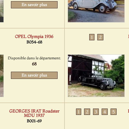
En savoir plus
OPEL Olympia 1936
1
2
B054-68
Disponible dans le département:
68
En savoir plus
GEORGES IRAT Roadster
1
2
3
4
5
MDU 1937
B001-69