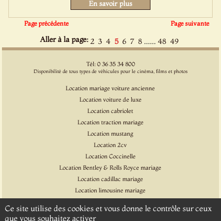
En savoir plus
Page précédente
Page suivante
Aller à la page:
......
2
3
4
5
6
7
8
48
49
Tél: 0 36 35 34 800
Disponibilité de tous types de véhicules pour le cinéma, films et photos
Location mariage voiture ancienne
Location voiture de luxe
Location cabriolet
Location traction mariage
Location mustang
Location 2cv
Location Coccinelle
Location Bentley & Rolls Royce mariage
Location cadillac mariage
Location limousine mariage
Location voiture pour cinéma et l'événementiel
Ce site utilise des cookies et vous donne le contrôle sur ceux
Location Citroen DS
que vous souhaitez activer