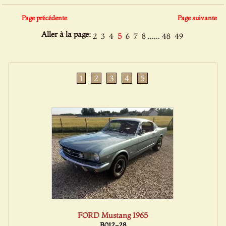
Page précédente
Page suivante
Aller à la page:
......
2
3
4
5
6
7
8
48
49
1
2
3
4
5
FORD Mustang 1965
B012-28