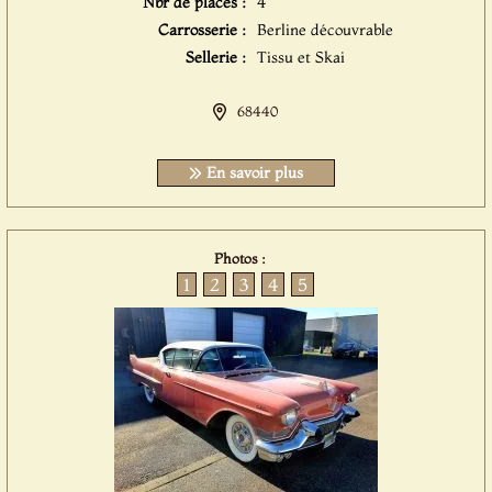
Nbr de places :
4
Carrosserie :
Berline découvrable
Sellerie :
Tissu et Skai
68440
En savoir plus
Photos :
1
2
3
4
5