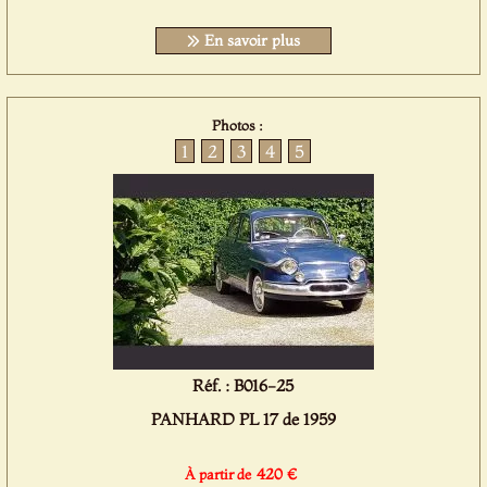
En savoir plus
Photos :
1
2
3
4
5
Réf. : B016-25
PANHARD PL 17 de 1959
420 €
À partir de