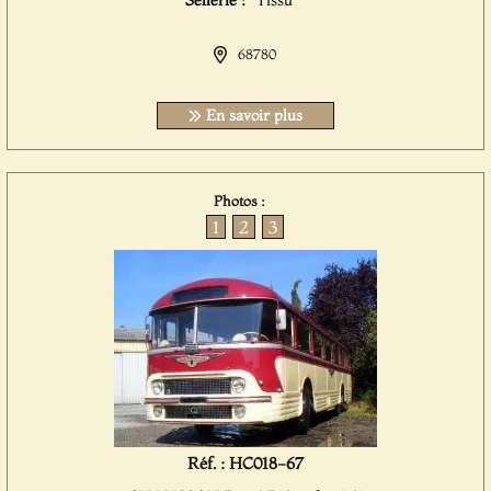
Sellerie :
Tissu
68780
En savoir plus
Photos :
1
2
3
Réf. : HC018-67