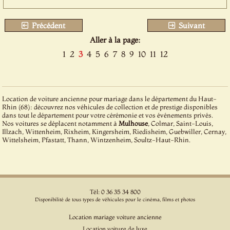
Précédent
Suivant
Aller à la page:
1
2
3
4
5
6
7
8
9
10
11
12
Location de voiture ancienne pour mariage dans le département du Haut-
Rhin (68): découvrez nos véhicules de collection et de prestige disponibles
dans tout le département pour votre cérémonie et vos événements privés.
Nos voitures se déplacent notamment à
Mulhouse
, Colmar, Saint-Louis,
Illzach, Wittenheim, Rixheim, Kingersheim, Riedisheim, Guebwiller, Cernay,
Wittelsheim, Pfastatt, Thann, Wintzenheim, Soultz-Haut-Rhin.
Tél: 0 36 35 34 800
Disponibilité de tous types de véhicules pour le cinéma, films et photos
Location mariage voiture ancienne
Location voiture de luxe