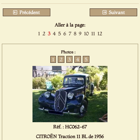
Précédent
Suivant
Aller à la page:
1
2
3
4
5
6
7
8
9
10
11
12
Photos :
1
2
3
4
5
Réf. : HC062-67
CITROËN Traction 11 BL de 1956