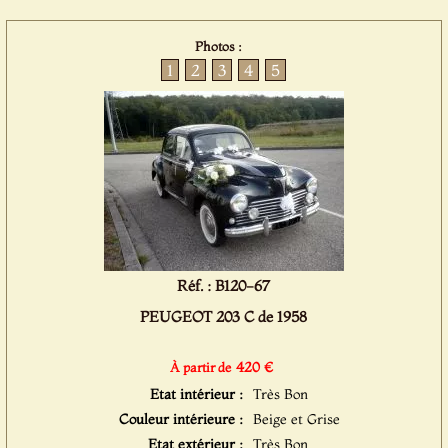
Photos :
1
2
3
4
5
Réf. : B120-67
PEUGEOT 203 C de 1958
420 €
À partir de
Etat intérieur :
Très Bon
Couleur intérieure :
Beige et Grise
Etat extérieur :
Très Bon