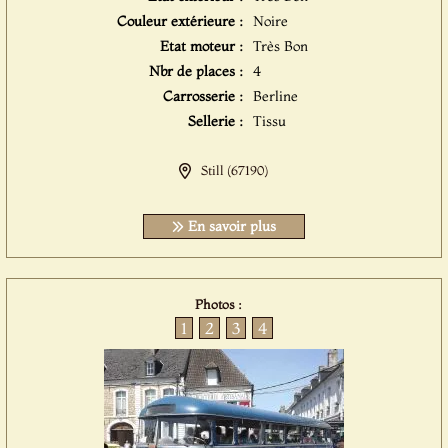
Couleur extérieure :
Noire
Etat moteur :
Très Bon
Nbr de places :
4
Carrosserie :
Berline
Sellerie :
Tissu
Still (67190)
En savoir plus
Photos :
1
2
3
4