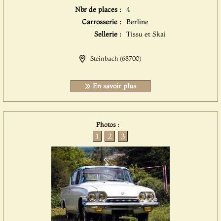
Nbr de places :
4
Carrosserie :
Berline
Sellerie :
Tissu et Skai
Steinbach (68700)
En savoir plus
Photos :
1
2
3