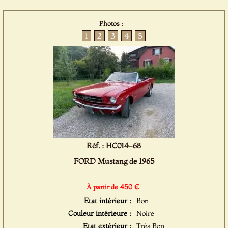
Photos :
1
2
3
4
5
Réf. : HC014-68
FORD Mustang de 1965
450 €
À partir de
Etat intérieur :
Bon
Couleur intérieure :
Noire
Etat extérieur :
Très Bon