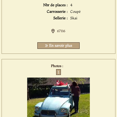
Nbr de places :
4
Carrosserie :
Coupé
Sellerie :
Skai
67116
En savoir plus
Photos :
1