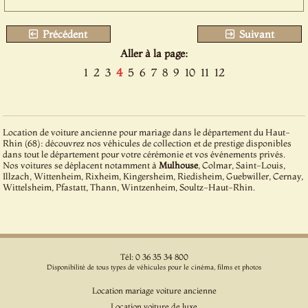
Précédent
Suivant
Aller à la page:
1
2
3
4
5
6
7
8
9
10
11
12
Location de voiture ancienne pour mariage dans le département du Haut-
Rhin (68): découvrez nos véhicules de collection et de prestige disponibles
dans tout le département pour votre cérémonie et vos événements privés.
Nos voitures se déplacent notamment à
Mulhouse
, Colmar, Saint-Louis,
Illzach, Wittenheim, Rixheim, Kingersheim, Riedisheim, Guebwiller, Cernay,
Wittelsheim, Pfastatt, Thann, Wintzenheim, Soultz-Haut-Rhin.
Tél: 0 36 35 34 800
Disponibilité de tous types de véhicules pour le cinéma, films et photos
Location mariage voiture ancienne
Location voiture de luxe