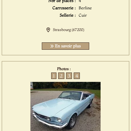
Nbr de places :
4
Carrosserie :
Berline
Sellerie :
Cuir
Strasbourg (67200)
En savoir plus
Photos :
1
2
3
4