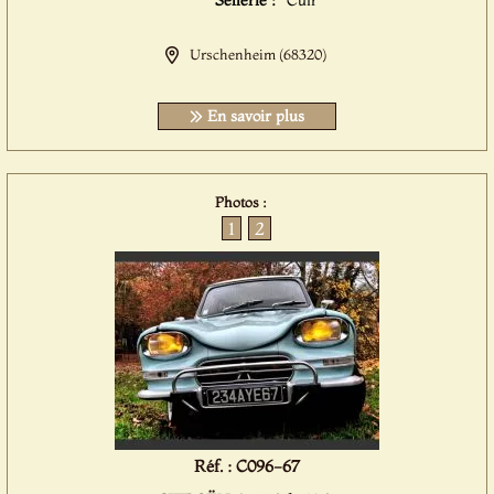
Sellerie :
Cuir
Urschenheim (68320)
En savoir plus
Photos :
1
2
Réf. : C096-67