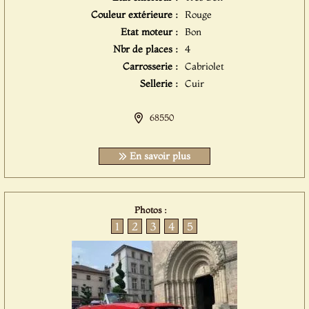
Couleur extérieure :
Rouge
Etat moteur :
Bon
Nbr de places :
4
Carrosserie :
Cabriolet
Sellerie :
Cuir
68550
En savoir plus
Photos :
1
2
3
4
5