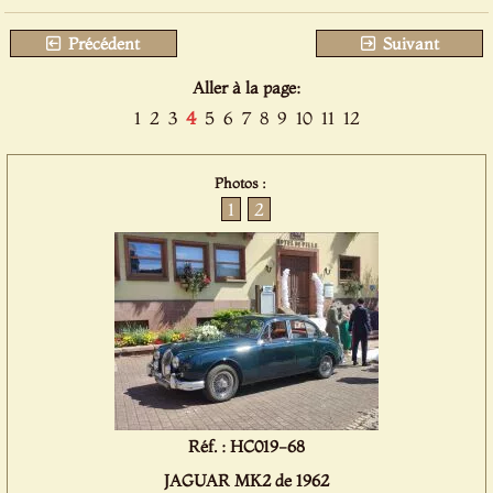
Précédent
Suivant
Aller à la page:
1
2
3
4
5
6
7
8
9
10
11
12
Photos :
1
2
Réf. : HC019-68
JAGUAR MK2 de 1962