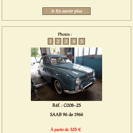
En savoir plus
Photos :
1
2
3
4
5
Réf. : C008-25
SAAB 96 de 1966
325 €
À partir de