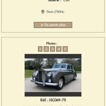
Sellerie :
Cuir
Paris (75014)
En savoir plus
Photos :
1
2
3
4
5
Réf. : HC069-75