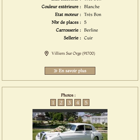
Couleur extérieure :
Blanche
Etat moteur :
Très Bon
Nbr de places :
5
Carrosserie :
Berline
Sellerie :
Cuir
Villiers Sur Orge (91700)
En savoir plus
Photos :
1
2
3
4
5