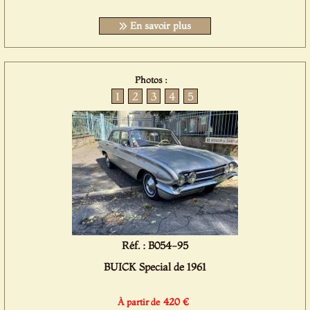
En savoir plus
Photos :
1
2
3
4
5
Réf. : B054-95
BUICK Special de 1961
420 €
À partir de