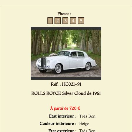
Photos :
1
2
3
4
5
Réf. : HC021-91
ROLLS ROYCE Silver Cloud de 1961
720 €
À partir de
Etat intérieur :
Très Bon
Couleur intérieure :
Beige
Etat extérieur :
Très Bon