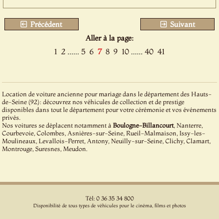
Précédent
Suivant
Aller à la page:
1
2
......
5
6
7
8
9
10
......
40
41
Location de voiture ancienne pour mariage dans le département des Hauts-
de-Seine (92): découvrez nos véhicules de collection et de prestige
disponibles dans tout le département pour votre cérémonie et vos événements
privés.
Nos voitures se déplacent notamment à
Boulogne-Billancourt
, Nanterre,
Courbevoie, Colombes, Asnières-sur-Seine, Rueil-Malmaison, Issy-les-
Moulineaux, Levallois-Perret, Antony, Neuilly-sur-Seine, Clichy, Clamart,
Montrouge, Suresnes, Meudon.
Tél: 0 36 35 34 800
Disponibilité de tous types de véhicules pour le cinéma, films et photos