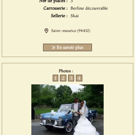
Nbr de places :
3
Carrosserie :
Berline découvrable
Sellerie :
Skai
Saint-maurice (94410)
En savoir plus
Photos :
1
2
3
4