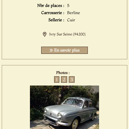
Nbr de places :
5
Carrosserie :
Berline
Sellerie :
Cuir
Ivry Sur Seine (94200)
En savoir plus
Photos :
1
2
3