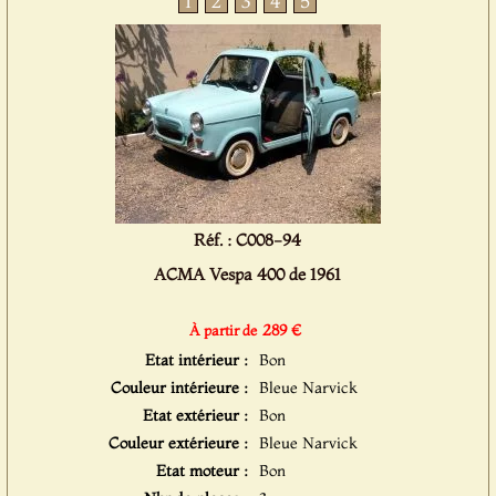
1
2
3
4
5
Réf. : C008-94
ACMA Vespa 400 de 1961
289 €
À partir de
Etat intérieur :
Bon
Couleur intérieure :
Bleue Narvick
Etat extérieur :
Bon
Couleur extérieure :
Bleue Narvick
Etat moteur :
Bon