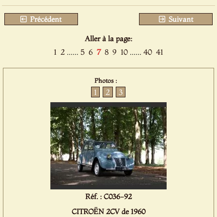
Précédent
Suivant
Aller à la page:
1
2
......
5
6
7
8
9
10
......
40
41
Photos :
1
2
3
Réf. : C036-92
CITROËN 2CV de 1960