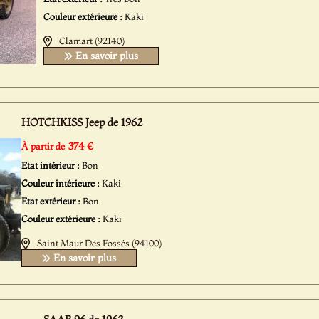
Couleur extérieure :
Kaki
Clamart (92140)
En savoir plus
HOTCHKISS Jeep de 1962
374 €
À partir de
Etat intérieur :
Bon
Couleur intérieure :
Kaki
Etat extérieur :
Bon
Couleur extérieure :
Kaki
Saint Maur Des Fossés (94100)
En savoir plus