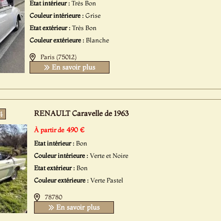
Etat intérieur :
Très Bon
Couleur intérieure :
Grise
Etat extérieur :
Très Bon
Couleur extérieure :
Blanche
Paris (75012)
En savoir plus
RENAULT Caravelle de 1963
4
490 €
À partir de
Etat intérieur :
Bon
Couleur intérieure :
Verte et Noire
Etat extérieur :
Bon
Couleur extérieure :
Verte Pastel
78780
En savoir plus