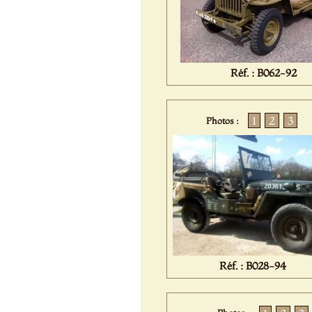
Réf. : B062-92
1
2
3
Photos :
Réf. : B028-94