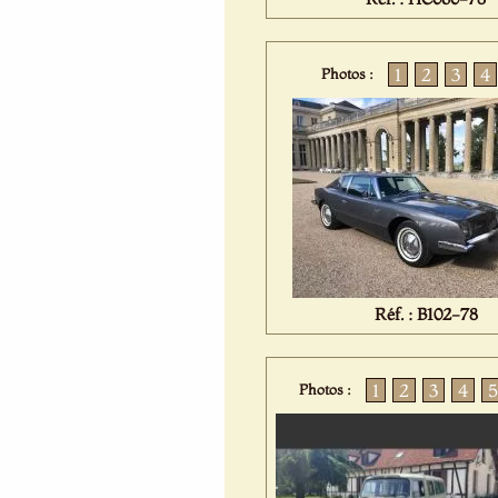
1
2
3
4
Photos :
Réf. : B102-78
1
2
3
4
5
Photos :