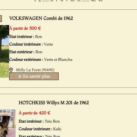
VOLKSWAGEN Combi de 1962
500 €
À partir de
Etat intérieur :
Bon
Couleur intérieure :
Verte
Etat extérieur :
Bon
Couleur extérieure :
Verte et Blanche
Milly La Foret (91490)
En savoir plus
HOTCHKISS Willys M 201 de 1962
420 €
À partir de
Etat intérieur :
Très Bon
Couleur intérieure :
Kaki
Etat extérieur :
Très Bon