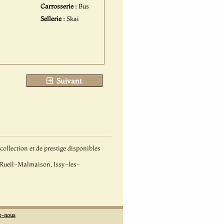
Carrosserie :
Bus
Sellerie :
Skai
Suivant
llection et de prestige disponibles
 Rueil-Malmaison, Issy-les-
z-nous