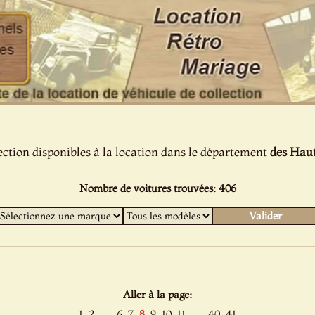
ection disponibles à la location dans le département
des Haut
Nombre de voitures trouvées: 406
Aller à la page:
......
......
1
2
6
7
8
9
10
11
40
41