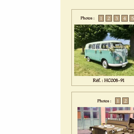
1
2
3
4
5
Photos :
Réf. : HC008-91
1
2
Photos :