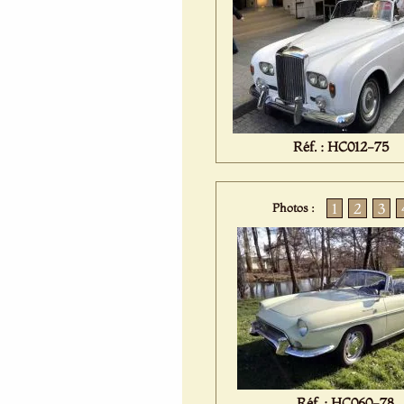
Réf. : HC012-75
1
2
3
Photos :
Réf. : HC060-78