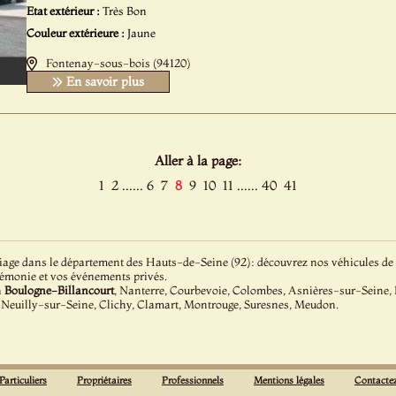
Etat extérieur :
Très Bon
Couleur extérieure :
Jaune
Fontenay-sous-bois (94120)
En savoir plus
Aller à la page:
......
......
1
2
6
7
8
9
10
11
40
41
age dans le département des Hauts-de-Seine (92): découvrez nos véhicules de co
rémonie et vos événements privés.
à
Boulogne-Billancourt
, Nanterre, Courbevoie, Colombes, Asnières-sur-Seine,
 Neuilly-sur-Seine, Clichy, Clamart, Montrouge, Suresnes, Meudon.
Particuliers
Propriétaires
Professionnels
Mentions légales
Contacte