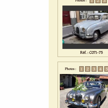
1
2
3
Photos :
Réf. : C071-75
1
2
3
4
5
Photos :