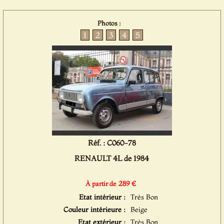
Photos :
1
2
3
4
5
Réf. : C060-78
RENAULT 4L de 1984
289 €
À partir de
Etat intérieur :
Très Bon
Couleur intérieure :
Beige
Etat extérieur :
Très Bon