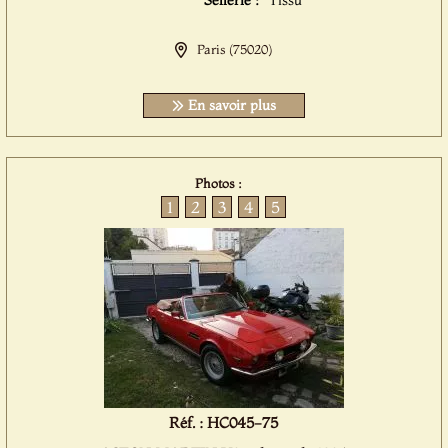
Sellerie :
Tissu
Paris (75020)
En savoir plus
Photos :
1
2
3
4
5
Réf. : HC045-75