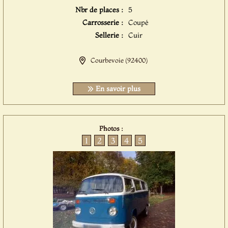
Nbr de places :
5
Carrosserie :
Coupé
Sellerie :
Cuir
Courbevoie (92400)
En savoir plus
Photos :
1
2
3
4
5