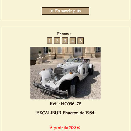
En savoir plus
Photos :
1
2
3
4
5
Réf. : HC036-75
EXCALIBUR Phaeton de 1984
700 €
À partir de