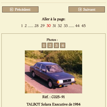
Précédent
Suivant
Aller à la page:
1
2
......
28
29
30
31
32
33
......
44
45
Photos :
1
2
3
4
Réf. : C025-91
TALBOT Solara Executive de 1984