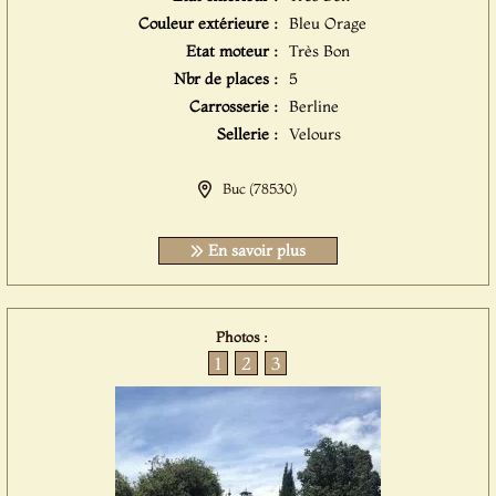
Couleur extérieure :
Bleu Orage
Etat moteur :
Très Bon
Nbr de places :
5
Carrosserie :
Berline
Sellerie :
Velours
Buc (78530)
En savoir plus
Photos :
1
2
3