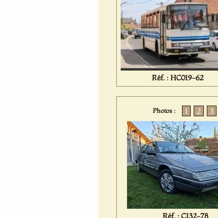
Réf. : HC019-62
1
2
3
Photos :
Réf. : C132-78