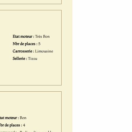
Etat moteur :
Très Bon
Nbr de places :
5
Carrosserie :
Limousine
Sellerie :
Tissu
tat moteur :
Bon
br de places :
4