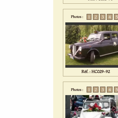
1
2
3
4
5
Photos :
Réf. : HC029-92
1
2
3
4
5
Photos :