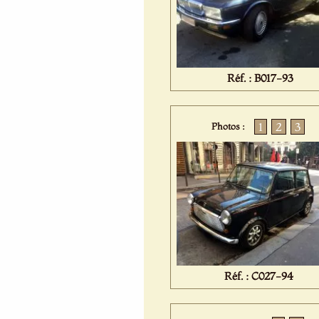
Réf. : B017-93
1
2
3
Photos :
Réf. : C027-94