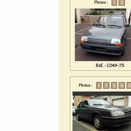
1
2
Photos :
Réf. : C049-75
1
2
3
4
5
Photos :