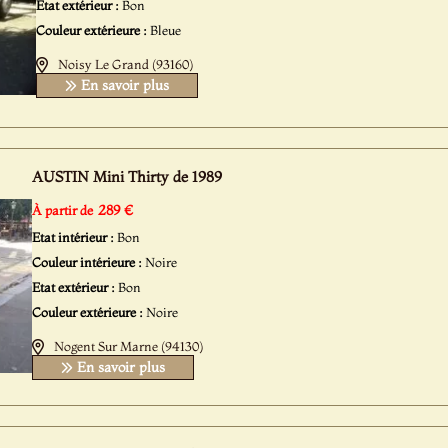
Etat extérieur :
Bon
Couleur extérieure :
Bleue
Noisy Le Grand (93160)
En savoir plus
AUSTIN Mini Thirty de 1989
289 €
À partir de
Etat intérieur :
Bon
Couleur intérieure :
Noire
Etat extérieur :
Bon
Couleur extérieure :
Noire
Nogent Sur Marne (94130)
En savoir plus