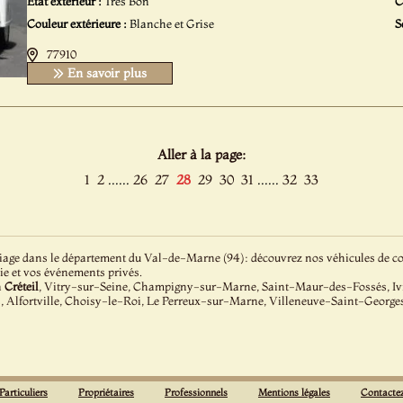
Etat extérieur :
Très Bon
C
Couleur extérieure :
Blanche et Grise
S
77910
En savoir plus
Aller à la page:
......
......
1
2
26
27
28
29
30
31
32
33
age dans le département du Val-de-Marne (94): découvrez nos véhicules de coll
ie et vos événements privés.
à
Créteil
, Vitry-sur-Seine, Champigny-sur-Marne, Saint-Maur-des-Fossés, Ivry
, Alfortville, Choisy-le-Roi, Le Perreux-sur-Marne, Villeneuve-Saint-Georg
Particuliers
Propriétaires
Professionnels
Mentions légales
Contacte