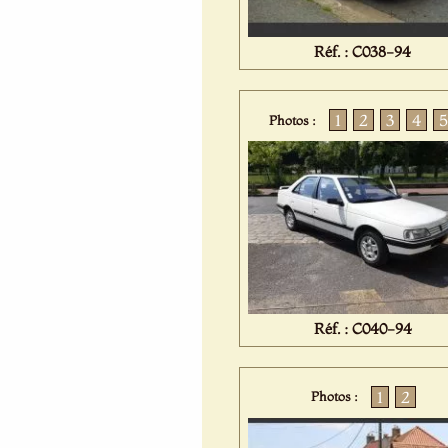
Réf. : C038-94
1
2
3
4
5
Photos :
Réf. : C040-94
1
2
Photos :