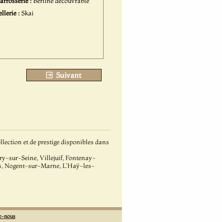
arrosserie :
Berline découvrable
ellerie :
Skai
Suivant
ection et de prestige disponibles dans
-sur-Seine, Villejuif, Fontenay-
es, Nogent-sur-Marne, L'Haÿ-les-
z-nous