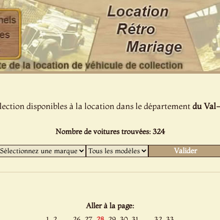
lection disponibles à la location dans le département
du Val
Nombre de voitures trouvées: 324
Aller à la page:
......
......
1
2
26
27
28
29
30
31
32
33