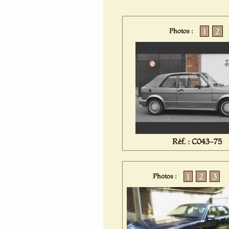
1
2
Photos :
Réf. : C043-75
1
2
3
Photos :