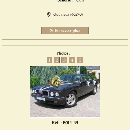
Sellerie :
Cuir
Gouvieux (60270)
En savoir plus
Photos :
1
2
3
4
5
Réf. : B014-91