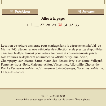
Précédent
Suivant
Aller à la page:
1
2
......
27
28
29
30
31
32
33
Location de voiture ancienne pour mariage dans le département du Val-de-
Marne (94): découvrez nos véhicules de collection et de prestige disponibles
dans tout le département pour votre cérémonie et vos événements privés.
Nos voitures se déplacent notamment à
Créteil
, Vitry-sur-Seine,
Champigny-sur-Marne, Saint-Maur-des-Fossés, Ivry-sur-Seine, Villejuif,
Fontenay-sous-Bois, Maisons-Alfort, Vincennes, Alfortville, Choisy-le-
Roi, Le Perreux-sur-Marne, Villeneuve-Saint-Georges, Nogent-sur-Marne,
L'Haÿ-les-Roses.
Tél: 0 36 35 34 800
Disponibilité de tous types de véhicules pour le cinéma, films et photos