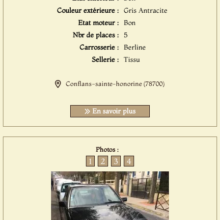
Couleur extérieure :
Gris Antracite
Etat moteur :
Bon
Nbr de places :
5
Carrosserie :
Berline
Sellerie :
Tissu
Conflans-sainte-honorine (78700)
En savoir plus
Photos :
1
2
3
4