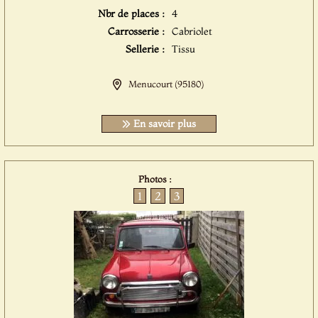
Nbr de places :
4
Carrosserie :
Cabriolet
Sellerie :
Tissu
Menucourt (95180)
En savoir plus
Photos :
1
2
3