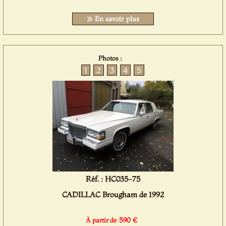
En savoir plus
Photos :
1
2
3
4
5
Réf. : HC035-75
CADILLAC Brougham de 1992
590 €
À partir de