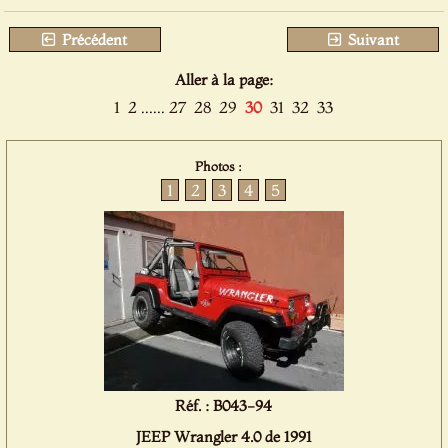
Précédent
Suivant
Aller à la page:
1
2
......
27
28
29
30
31
32
33
Photos :
1
2
3
4
5
Réf. : B043-94
JEEP Wrangler 4.0 de 1991