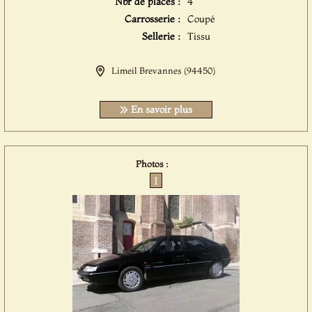
Nbr de places :
4
Carrosserie :
Coupé
Sellerie :
Tissu
Limeil Brevannes (94450)
En savoir plus
Photos :
1