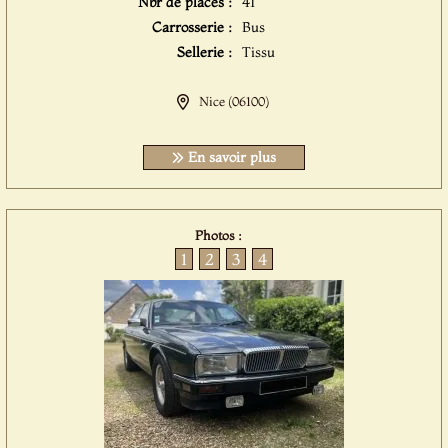
Nbr de places :
41
Carrosserie :
Bus
Sellerie :
Tissu
Nice (06100)
En savoir plus
Photos :
1
2
3
4