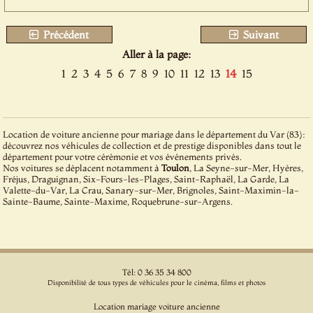
Précédent
Suivant
Aller à la page:
1
2
3
4
5
6
7
8
9
10
11
12
13
14
15
Location de voiture ancienne pour mariage dans le département du Var (83):
découvrez nos véhicules de collection et de prestige disponibles dans tout le
département pour votre cérémonie et vos événements privés.
Nos voitures se déplacent notamment à
Toulon
, La Seyne-sur-Mer, Hyères,
Fréjus, Draguignan, Six-Fours-les-Plages, Saint-Raphaël, La Garde, La
Valette-du-Var, La Crau, Sanary-sur-Mer, Brignoles, Saint-Maximin-la-
Sainte-Baume, Sainte-Maxime, Roquebrune-sur-Argens.
Tél: 0 36 35 34 800
Disponibilité de tous types de véhicules pour le cinéma, films et photos
Location mariage voiture ancienne