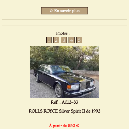
En savoir plus
Photos :
1
2
3
4
5
Réf. : A012-83
ROLLS ROYCE Silver Spirit II de 1992
550 €
À partir de