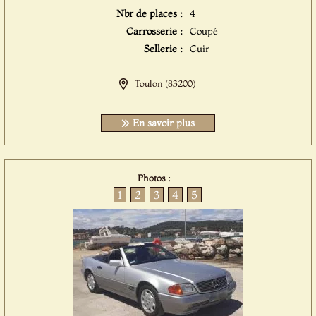
Nbr de places :
4
Carrosserie :
Coupé
Sellerie :
Cuir
Toulon (83200)
En savoir plus
Photos :
1
2
3
4
5