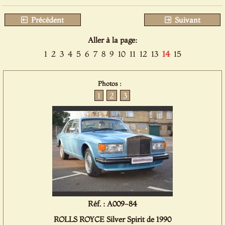
Précédent
Suivant
Aller à la page:
1
2
3
4
5
6
7
8
9
10
11
12
13
14
15
Photos :
1
2
3
Réf. : A009-84
ROLLS ROYCE Silver Spirit de 1990