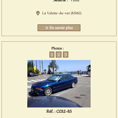
Sellerie :
Tissu
La Valette-du-var (83160)
En savoir plus
Photos :
1
2
3
Réf. : C032-83