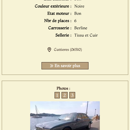
Couleur extérieure :
Noire
Etat moteur :
Bon
Nbr de places :
6
Carrosserie :
Berline
Sellerie :
Tissu et Cuir
Gattieres (06510)
En savoir plus
Photos :
1
2
3