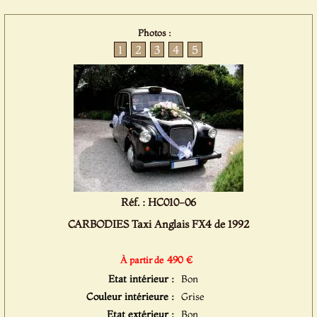
Photos :
1
2
3
4
5
Réf. : HC010-06
CARBODIES Taxi Anglais FX4 de 1992
490 €
À partir de
Etat intérieur :
Bon
Couleur intérieure :
Grise
Etat extérieur :
Bon