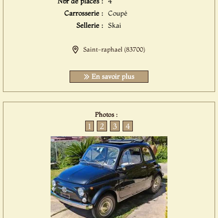
Nbr de places :
4
Carrosserie :
Coupé
Sellerie :
Skai
Saint-raphael (83700)
En savoir plus
Photos :
1
2
3
4