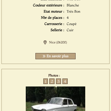
Couleur extérieure :
Blanche
Etat moteur :
Très Bon
Nbr de places :
4
Carrosserie :
Coupé
Sellerie :
Cuir
Nice (06200)
En savoir plus
Photos :
1
2
3
4