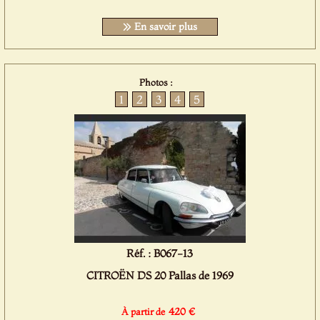
En savoir plus
Photos :
1
2
3
4
5
Réf. : B067-13
CITROËN DS 20 Pallas de 1969
420 €
À partir de