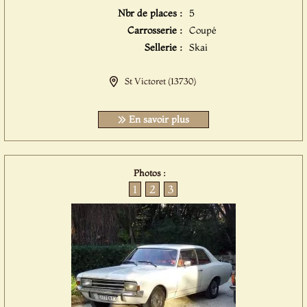
Nbr de places :
5
Carrosserie :
Coupé
Sellerie :
Skai
St Victoret (13730)
En savoir plus
Photos :
1
2
3