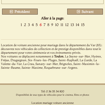
Précédent
Suivant
Aller à la page:
1
2
3
4
5
6
7
8
9
10
11
12
13
14
15
Location de voiture ancienne pour mariage dans le département du Var (83):
découvrez nos véhicules de collection et de prestige disponibles dans tout le
département pour votre cérémonie et vos événements privés.
Nos voitures se déplacent notamment à
Toulon
, La Seyne-sur-Mer, Hyères,
Fréjus, Draguignan, Six-Fours-les-Plages, Saint-Raphaël, La Garde, La
Valette-du-Var, La Crau, Sanary-sur-Mer, Brignoles, Saint-Maximin-la-
Sainte-Baume, Sainte-Maxime, Roquebrune-sur-Argens.
Tél: 0 36 35 34 800
Disponibilité de tous types de véhicules pour le cinéma, films et photos
Location mariage voiture ancienne