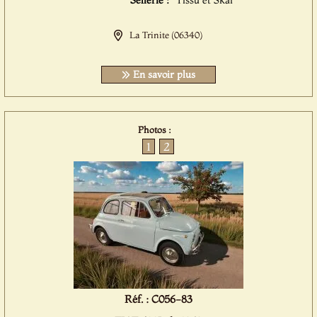
Sellerie :
Tissu et Skai
La Trinite (06340)
En savoir plus
Photos :
1
2
Réf. : C056-83