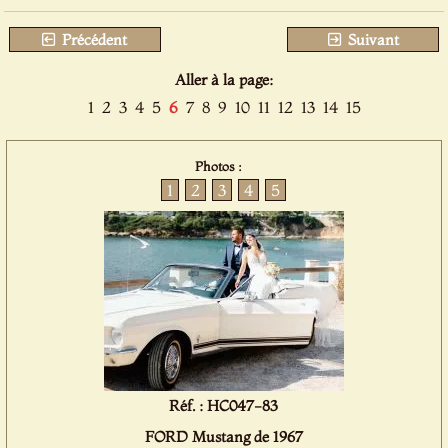
Précédent
Suivant
Aller à la page:
1
2
3
4
5
6
7
8
9
10
11
12
13
14
15
Photos :
1
2
3
4
5
Réf. : HC047-83
FORD Mustang de 1967