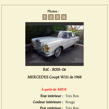
Photos :
1
2
3
4
Réf. : B055-06
MERCEDES Coupé W111 de 1968
420 €
À partir de
Etat intérieur :
Très Bon
Couleur intérieure :
Rouge
Etat extérieur :
Très Bon