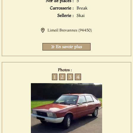
Nbr de places :
5
Carrosserie :
Break
Sellerie :
Skai
Limeil Brevannes (94450)
En savoir plus
Photos :
1
2
3
4