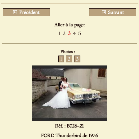
Précédent
Suivant
Aller à la page:
1
2
3
4
5
Photos :
1
2
3
Réf. : B026-21
FORD Thunderbird de 1976