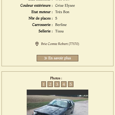
Couleur extérieure :
Grise Elysee
Etat moteur :
Très Bon
Nbr de places :
5
Carrosserie :
Berline
Sellerie :
Tissu
Brie Comte Robert (77170)
En savoir plus
Photos :
1
2
3
4
5