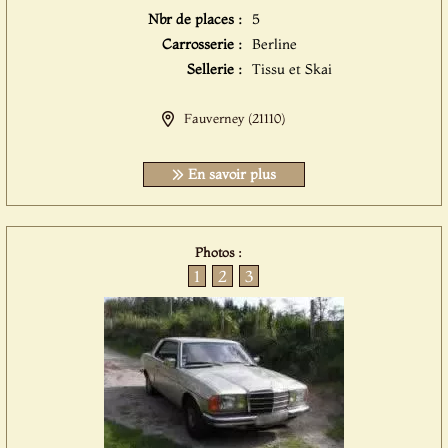
Nbr de places :
5
Carrosserie :
Berline
Sellerie :
Tissu et Skai
Fauverney (21110)
En savoir plus
Photos :
1
2
3