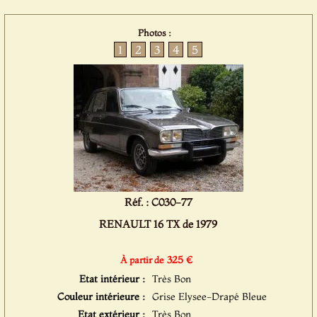
Photos :
1
2
3
4
5
Réf. : C030-77
RENAULT 16 TX de 1979
325 €
À partir de
Etat intérieur :
Très Bon
Couleur intérieure :
Grise Elysee-Drapé Bleue
Etat extérieur :
Très Bon