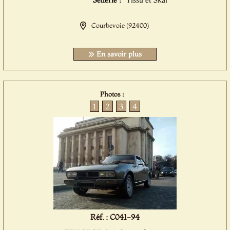
Sellerie :
Tissu et Skai
Courbevoie (92400)
En savoir plus
Photos :
1
2
3
4
Réf. : C041-94