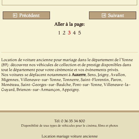
Précédent
Suivant
Aller à la page:
1
2
3
4
5
Location de voiture ancienne pour mariage dans le département de l'Yonne
(89): découvrez nos véhicules de collection et de prestige disponibles dans
tout le département pour votre cérémonie et vos événements privés.
Nos voitures se déplacent notamment à
Auxerre
, Sens, Joigny, Avallon,
Migennes, Villeneuve-sur-Yonne, Tonnerre, Saint-Florentin, Paron,
Monéteau, Saint-Georges-sur-Baulche, Pont-sur-Yonne, Villeneuve-la-
Guyard, Brienon-sur-Armançon, Appoigny.
Tél: 0 36 35 34 800
Disponibilité de tous types de véhicules pour le cinéma, films et photos
Location mariage voiture ancienne