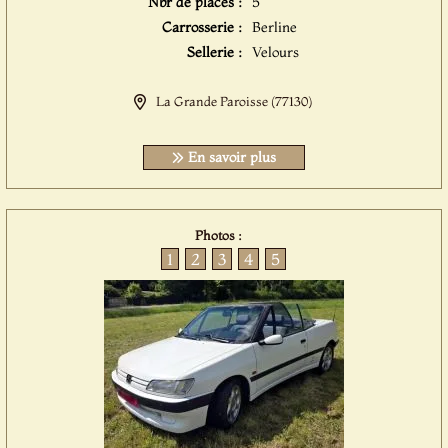
Nbr de places :
5
Carrosserie :
Berline
Sellerie :
Velours
La Grande Paroisse (77130)
En savoir plus
Photos :
1
2
3
4
5