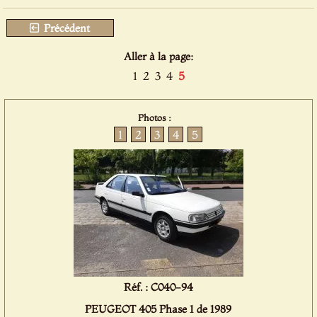
Précédent
Aller à la page:
1
2
3
4
5
Photos :
1
2
3
4
5
Réf. : C040-94
PEUGEOT 405 Phase 1 de 1989