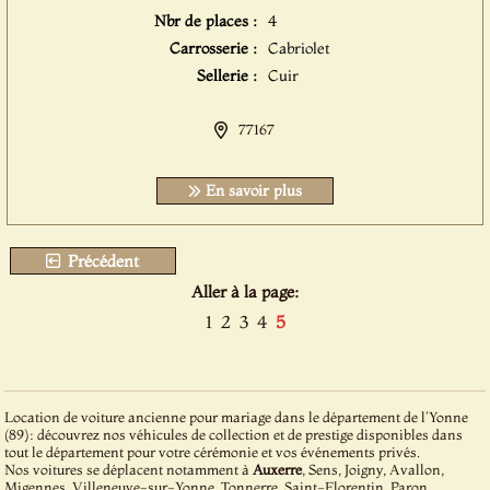
Nbr de places :
4
Carrosserie :
Cabriolet
Sellerie :
Cuir
77167
En savoir plus
Précédent
Aller à la page:
1
2
3
4
5
Location de voiture ancienne pour mariage dans le département de l'Yonne
(89): découvrez nos véhicules de collection et de prestige disponibles dans
tout le département pour votre cérémonie et vos événements privés.
Nos voitures se déplacent notamment à
Auxerre
, Sens, Joigny, Avallon,
Migennes, Villeneuve-sur-Yonne, Tonnerre, Saint-Florentin, Paron,