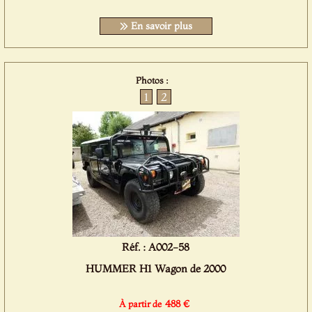
En savoir plus
Photos :
1
2
Réf. : A002-58
HUMMER H1 Wagon de 2000
488 €
À partir de