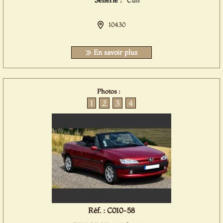
Sellerie :
Cuir
10430
En savoir plus
Photos :
1
2
3
4
Réf. : C010-58