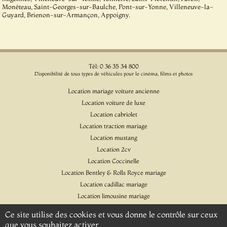
Monéteau, Saint-Georges-sur-Baulche, Pont-sur-Yonne, Villeneuve-la-
Guyard, Brienon-sur-Armançon, Appoigny.
Tél: 0 36 35 34 800
Disponibilité de tous types de véhicules pour le cinéma, films et photos
Location mariage voiture ancienne
Location voiture de luxe
Location cabriolet
Location traction mariage
Location mustang
Location 2cv
Location Coccinelle
Location Bentley & Rolls Royce mariage
Location cadillac mariage
Location limousine mariage
Location voiture pour cinéma et l'événementiel
Ce site utilise des cookies et vous donne le contrôle sur ceux
Location Citroen DS
que vous souhaitez activer