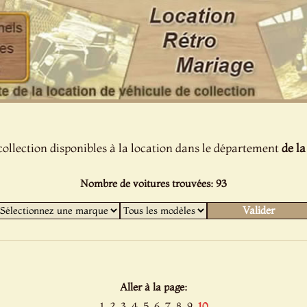
collection disponibles à la location dans le département
de l
Nombre de voitures trouvées: 93
Aller à la page:
1
2
3
4
5
6
7
8
9
10