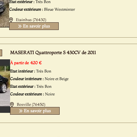
Etat extérieur :
Très Bon
Couleur extérieure :
Bleue Westminter
Etainhus (76430)
En savoir plus
MASERATI Quattroporte S 430CV de 2011
5
420 €
À partir de
Etat intérieur :
Très Bon
Couleur intérieure :
Noire et Beige
Etat extérieur :
Très Bon
Couleur extérieure :
Noire
Bosville (76450)
En savoir plus