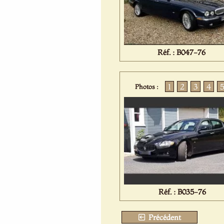
Réf. : B047-76
1
2
3
4
Photos :
Réf. : B035-76
Précédent