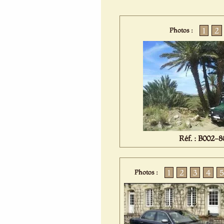
1
2
Photos :
Réf. : B002-8
1
2
3
4
5
Photos :