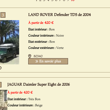
LAND ROVER Defender TD5 de 2004
3
420 €
À partir de
Etat intérieur :
Bon
Couleur intérieure :
Noire
Etat extérieur :
Bon
Couleur extérieure :
Verte
80340
En savoir plus
0
JAGUAR Daimler Super Eight de 2006
420 €
À partir de
Etat intérieur :
Très Bon
Couleur intérieure :
Beige