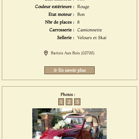
Couleur extérieure :
Rouge
Etat moteur :
Bon
Nbr de places :
8
Carrosserie :
Camionnette
Sellerie :
Velours et Skai
Barisis Aux Bois (02700)
En savoir plus
Photos :
1
2
3