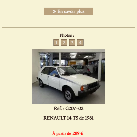
En savoir plus
Photos :
1
2
3
4
Réf. : C007-02
RENAULT 14 TS de 1981
289 €
À partir de