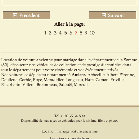
Précédent
Suivant
Aller à la page:
1
2
3
4
5
6
7
8
9
10
Location de voiture ancienne pour mariage dans le département de la Somme
(80): découvrez nos véhicules de collection et de prestige disponibles dans
tout le département pour votre cérémonie et vos événements privés.
Nos voitures se déplacent notamment à
Amiens
, Abbeville, Albert, Péronne,
Doullens, Corbie, Roye, Montdidier, Longueau, Ham, Camon, Friville-
Escarbotin, Villers-Bretonneux, Salouël, Moreuil.
Tél: 0 36 35 34 800
Disponibilité de tous types de véhicules pour le cinéma, films et photos
Location mariage voiture ancienne
Location voiture de luxe