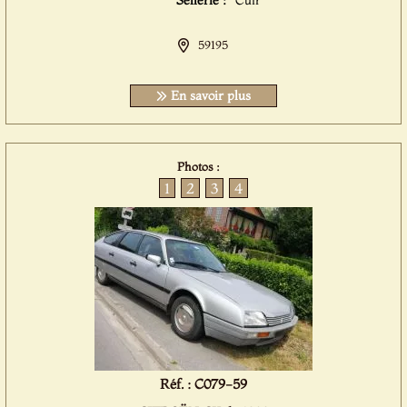
Sellerie :
Cuir
59195
En savoir plus
Photos :
1
2
3
4
Réf. : C079-59