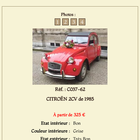
Photos :
1
2
3
4
Réf. : C037-62
CITROËN 2CV de 1985
325 €
À partir de
Etat intérieur :
Bon
Couleur intérieure :
Grise
Etat extérieur :
Très Bon