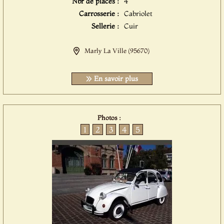
Nbr de places :
4
Carrosserie :
Cabriolet
Sellerie :
Cuir
Marly La Ville (95670)
En savoir plus
Photos :
1
2
3
4
5