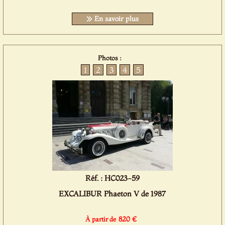
En savoir plus
Photos :
1
2
3
4
5
Réf. : HC023-59
EXCALIBUR Phaeton V de 1987
820 €
À partir de