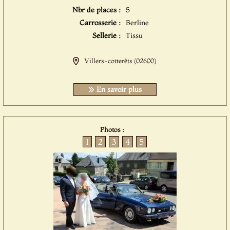
Nbr de places :
5
Carrosserie :
Berline
Sellerie :
Tissu
Villers-cotterêts (02600)
En savoir plus
Photos :
1
2
3
4
5