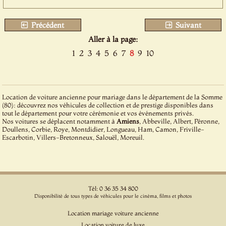
Précédent
Suivant
Aller à la page:
1
2
3
4
5
6
7
8
9
10
Location de voiture ancienne pour mariage dans le département de la Somme
(80): découvrez nos véhicules de collection et de prestige disponibles dans
tout le département pour votre cérémonie et vos événements privés.
Nos voitures se déplacent notamment à
Amiens
, Abbeville, Albert, Péronne,
Doullens, Corbie, Roye, Montdidier, Longueau, Ham, Camon, Friville-
Escarbotin, Villers-Bretonneux, Salouël, Moreuil.
Tél: 0 36 35 34 800
Disponibilité de tous types de véhicules pour le cinéma, films et photos
Location mariage voiture ancienne
Location voiture de luxe