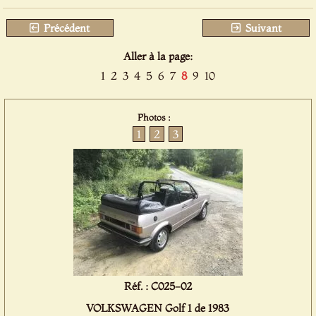
Précédent
Suivant
Aller à la page:
1
2
3
4
5
6
7
8
9
10
Photos :
1
2
3
Réf. : C025-02
VOLKSWAGEN Golf 1 de 1983